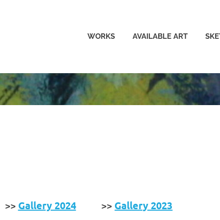
lo
WORKS
AVAILABLE ART
SKE
sch
tgenössische
dschaftsmalerei
nkfurt
>>
Gallery 2024
>>
Gallery 2023